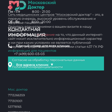
Пн - Пт
8:00 - 21:00
Сеть медицинских центров "Московский доктор" – это, в
первую очередь, высокий уровень обслуживания и
Сб - Вс
8:00 - 20:00
здоровье пациентов
Делитесь впечатлениями о вашем визите в нашу
КОНТАКТНАЯ
клинику
ИНФОРМАЦИЯ:
Обращаем ваше
внимание
на то, что данный интернет-
сайт носит исключительно информационный характер
и ни при каких условиях не является публичной
Единый номер для всех клиник
офертой, определяемой положениями статьи 437 ГК РФ
информация для пациентов
+7 (499) 600-03-03
Согласие на обработку персональных данных
▼
Все адреса клиник
Политика конфиденциальности
Мос. доктор
7713266359
771301001
53778165