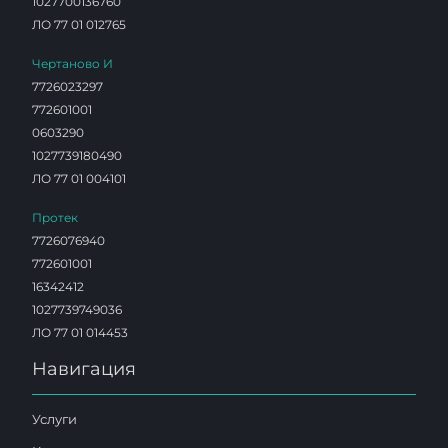
1027700136760
ЛО 77 01 012765
Чертаново И
7726023297
772601001
0603290
1027739180490
ЛО 77 01 004101
Протек
7726076940
772601001
16342412
1027739749036
ЛО 77 01 014453
Навигация
Услуги