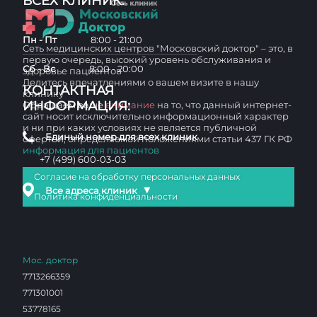
ВСЕХ КЛИНИК:
Пн - Пт
8:00 - 21:00
Сеть медицинских центров "Московский доктор" – это, в
первую очередь, высокий уровень обслуживания и
Сб - Вс
8:00 - 20:00
здоровье пациентов
Делитесь впечатлениями о вашем визите в нашу
КОНТАКТНАЯ
клинику
ИНФОРМАЦИЯ:
Обращаем ваше
внимание
на то, что данный интернет-
сайт носит исключительно информационный характер
и ни при каких условиях не является публичной
Единый номер для всех клиник
офертой, определяемой положениями статьи 437 ГК РФ
информация для пациентов
+7 (499) 600-03-03
Согласие на обработку персональных данных
▼
Все адреса клиник
Политика конфиденциальности
Мос. доктор
7713266359
771301001
53778165