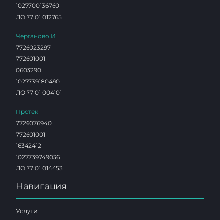
1027700136760
ЛО 77 01 012765
Чертаново И
7726023297
772601001
0603290
1027739180490
ЛО 77 01 004101
Протек
7726076940
772601001
16342412
1027739749036
ЛО 77 01 014453
Навигация
Услуги