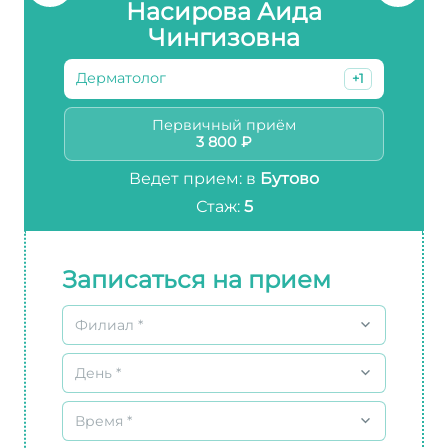
Насирова Аида
Чингизовна
Дерматолог
+1
Первичный приём
3 800 ₽
Ведет прием: в
Бутово
Стаж:
5
Записаться на прием
Филиал *
День *
Время *