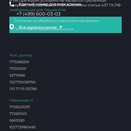
и ни при каких условиях не является публичной
Единый номер для всех клиник
офертой, определяемой положениями статьи 437 ГК РФ
информация для пациентов
+7 (499) 600-03-03
Согласие на обработку персональных данных
▼
Все адреса клиник
Политика конфиденциальности
Мос. доктор
7713266359
771301001
53778165
1027700136760
ЛО 77 01 012765
Чертаново И
7726023297
772601001
0603290
1027739180490