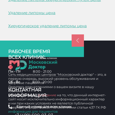
Удаление липомы цена
Хирургическое удаление липомы цена
РАБОЧЕЕ ВРЕМЯ
ВСЕХ КЛИНИК:
Пн - Пт
8:00 - 21:00
Сеть медицинских центров "Московский доктор" – это, в
первую очередь, высокий уровень обслуживания и
Сб - Вс
8:00 - 20:00
здоровье пациентов
Делитесь впечатлениями о вашем визите в нашу
КОНТАКТНАЯ
клинику
ИНФОРМАЦИЯ:
Обращаем ваше
внимание
на то, что данный интернет-
сайт носит исключительно информационный характер
и ни при каких условиях не является публичной
Единый номер для всех клиник
офертой, определяемой положениями статьи 437 ГК РФ
информация для пациентов