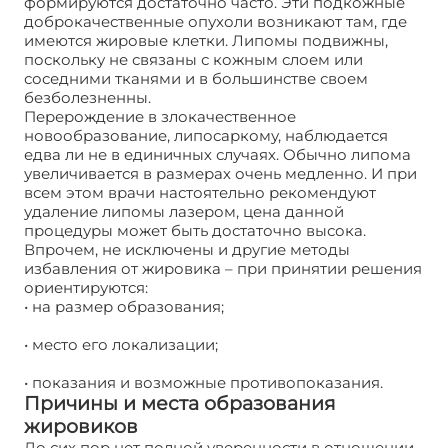
формируются достаточно часто. Эти подкожные
доброкачественные опухоли возникают там, где
имеются жировые клетки. Липомы подвижны,
поскольку не связаны с кожным слоем или
соседними тканями и в большинстве своем
безболезненны.
Перерождение в злокачественное
новообразование, липосаркому, наблюдается
едва ли не в единичных случаях. Обычно липома
увеличивается в размерах очень медленно. И при
всем этом врачи настоятельно рекомендуют
удаление липомы лазером, цена данной
процедуры может быть достаточно высока.
Впрочем, не исключены и другие методы
избавления от жировика – при принятии решения
ориентируются:
• на размер образования;
• место его локализации;
• показания и возможные противопоказания.
Причины и места образования
жировиков
До сих пор нет полной уверенности в отношении