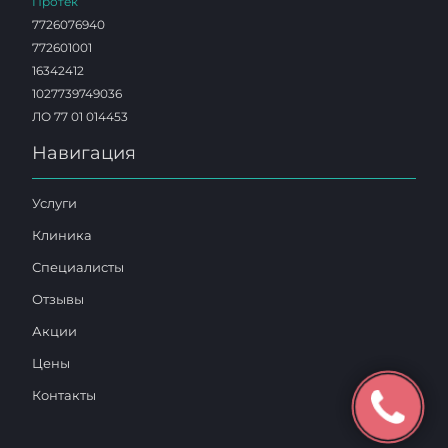
Протек
7726076940
772601001
16342412
1027739749036
ЛО 77 01 014453
Навигация
Услуги
Клиника
Специалисты
Отзывы
Акции
Цены
Контакты