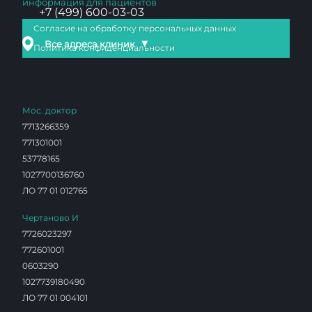
информация для пациентов
+7 (499) 600-03-03
Согласие на обработку персональных данных
▼
Все адреса клиник
Политика конфиденциальности
Мос. доктор
7713266359
771301001
53778165
1027700136760
ЛО 77 01 012765
Чертаново И
7726023297
772601001
0603290
1027739180490
ЛО 77 01 004101