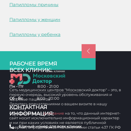
Папилломы причины
Папилломы у женщин
Папилломы у ребенка
РАБОЧЕЕ ВРЕМЯ
ВСЕХ КЛИНИК:
Пн - Пт
8:00 - 21:00
Сеть медицинских центров "Московский доктор" – это, в
первую очередь, высокий уровень обслуживания и
Сб - Вс
8:00 - 20:00
здоровье пациентов
Делитесь впечатлениями о вашем визите в нашу
КОНТАКТНАЯ
клинику
ИНФОРМАЦИЯ:
Обращаем ваше
внимание
на то, что данный интернет-
сайт носит исключительно информационный характер
и ни при каких условиях не является публичной
Единый номер для всех клиник
офертой, определяемой положениями статьи 437 ГК РФ