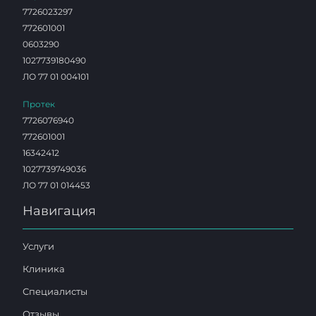
7726023297
772601001
0603290
1027739180490
ЛО 77 01 004101
Протек
7726076940
772601001
16342412
1027739749036
ЛО 77 01 014453
Навигация
Услуги
Клиника
Специалисты
Отзывы