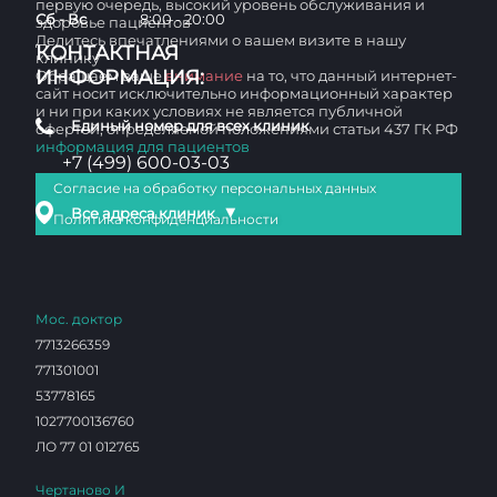
первую очередь, высокий уровень обслуживания и
Сб - Вс
8:00 - 20:00
здоровье пациентов
Делитесь впечатлениями о вашем визите в нашу
КОНТАКТНАЯ
клинику
ИНФОРМАЦИЯ:
Обращаем ваше
внимание
на то, что данный интернет-
сайт носит исключительно информационный характер
и ни при каких условиях не является публичной
Единый номер для всех клиник
офертой, определяемой положениями статьи 437 ГК РФ
информация для пациентов
+7 (499) 600-03-03
Согласие на обработку персональных данных
▼
Все адреса клиник
Политика конфиденциальности
Мос. доктор
7713266359
771301001
53778165
1027700136760
ЛО 77 01 012765
Чертаново И