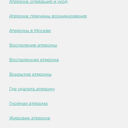
Атерома: операция и уход
Атерома: причины возникновения
Атеромы в Москве
Воспаление атеромы
Воспаленная атерома
Вскрытие атеромы
Где удалить атерому
Гнойная атерома
Жировик атерома