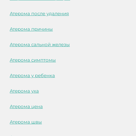
Атерома после удаления
Атерома причины
Атерома сальной железы
Атерома симптомы
Атерома у ребенка
Атерома уха
Атерома цена
Атерома швы