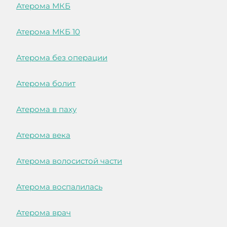
Атерома МКБ
Атерома МКБ 10
Атерома без операции
Атерома болит
Атерома в паху
Атерома века
Атерома волосистой части
Атерома воспалилась
Атерома врач