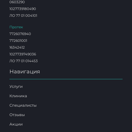
0603290
1027739180490
ЛО 77 01 004101
Протек
7726076940
772601001
16342412
1027739749036
ЛО 77 01 014453
Навигация
Услуги
Клиника
Специалисты
Отзывы
Акции