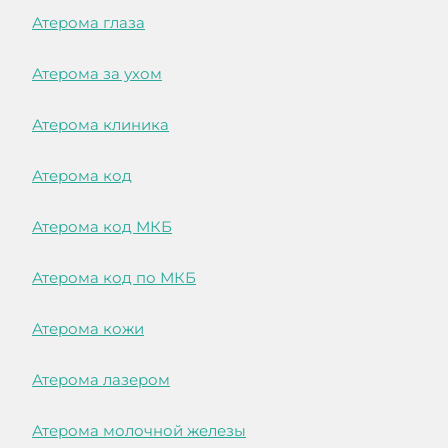
Атерома глаза
Атерома за ухом
Атерома клиника
Атерома код
Атерома код МКБ
Атерома код по МКБ
Атерома кожи
Атерома лазером
Атерома молочной железы