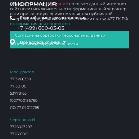
ИНФОРМАЦИЯ:
Обращаем ваше
внимание
на то, что данный интернет-
сайт носит исключительно информационный характер
и ни при каких условиях не является публичной
Единый номер для всех клиник
офертой, определяемой положениями статьи 437 ГК РФ
информация для пациентов
+7 (499) 600-03-03
Согласие на обработку персональных данных
▼
Все адреса клиник
Политика конфиденциальности
Мос. доктор
7713266359
771301001
53778165
1027700136760
ЛО 77 01 012765
Чертаново И
7726023297
772601001