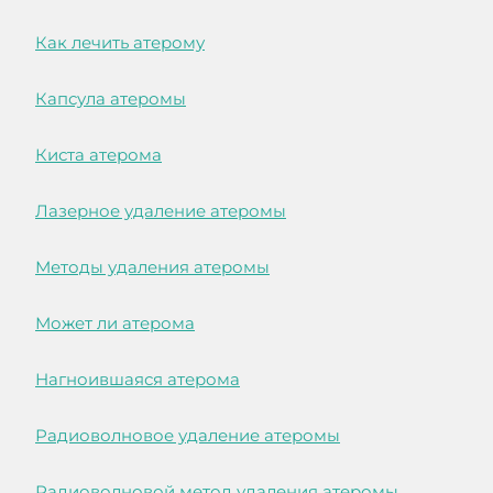
Как лечить атерому
Капсула атеромы
Киста атерома
Лазерное удаление атеромы
Методы удаления атеромы
Может ли атерома
Нагноившаяся атерома
Радиоволновое удаление атеромы
Радиоволновой метод удаления атеромы