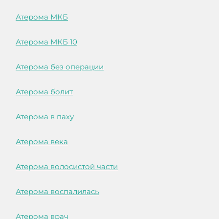
Атерома МКБ
Атерома МКБ 10
Атерома без операции
Атерома болит
Атерома в паху
Атерома века
Атерома волосистой части
Атерома воспалилась
Атерома врач