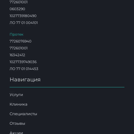
772601001
0603290
1027739180490
ЛО 77 01 004101
Протек
7726076940
772601001
16342412
1027739749036
ЛО 77 01 014453
Навигация
Услуги
Клиника
Специалисты
Отзывы
Акции