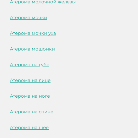
Атерома молочной железы
Атерома мочки
Атерома мочки уха
Атерома мошонки
Атерома на губе
Атерома на лице
Атерома на ноге
Атерома на спине
Атерома на шее