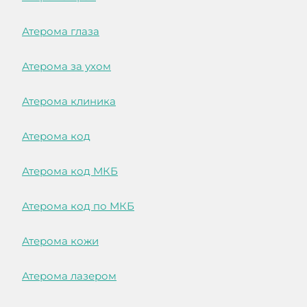
Атерома глаза
Атерома за ухом
Атерома клиника
Атерома код
Атерома код МКБ
Атерома код по МКБ
Атерома кожи
Атерома лазером