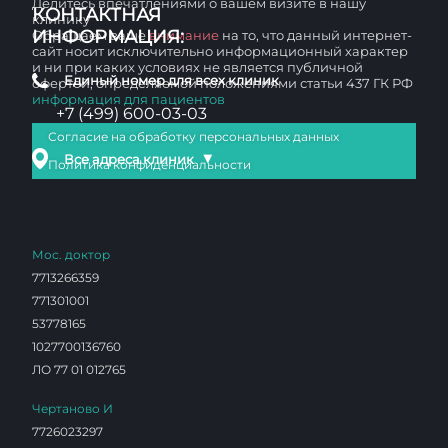
Делитесь впечатлениями о вашем визите в нашу
КОНТАКТНАЯ
клинику
ИНФОРМАЦИЯ:
Обращаем ваше
внимание
на то, что данный интернет-
сайт носит исключительно информационный характер
и ни при каких условиях не является публичной
Единый номер для всех клиник
офертой, определяемой положениями статьи 437 ГК РФ
информация для пациентов
+7 (499) 600-03-03
Согласие на обработку персональных данных
▼
Все адреса клиник
Политика конфиденциальности
Мос. доктор
7713266359
771301001
53778165
1027700136760
ЛО 77 01 012765
Чертаново И
7726023297