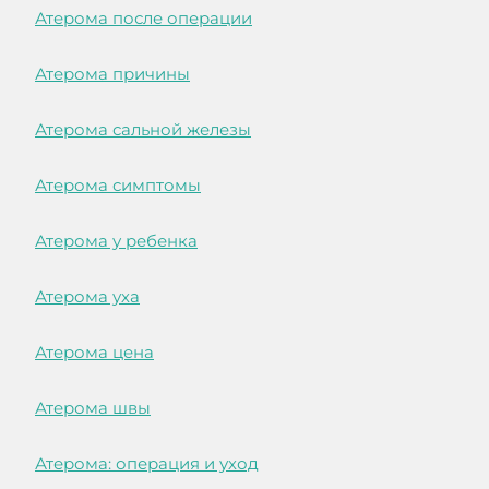
Атерома после операции
Атерома причины
Атерома сальной железы
Атерома симптомы
Атерома у ребенка
Атерома уха
Атерома цена
Атерома швы
Атерома: операция и уход