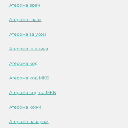
Атерома врач
Атерома глаза
Атерома за ухом
Атерома клиника
Атерома код
Атерома код МКБ
Атерома код по МКБ
Атерома кожи
Атерома лазером