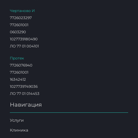
Чертаново И
7726023297
772601001
0603290
1027739180490
ЛО 77 01 004101
Протек
7726076940
772601001
16342412
1027739749036
ЛО 77 01 014453
Навигация
Услуги
Клиника