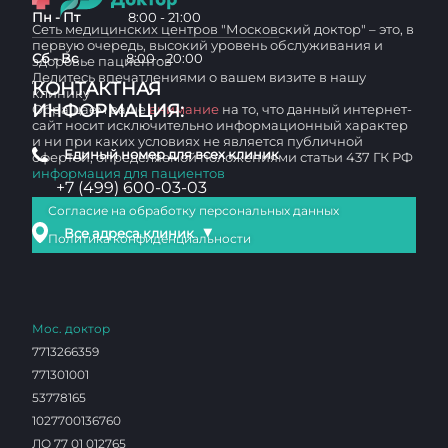
Пн - Пт
8:00 - 21:00
Сеть медицинских центров "Московский доктор" – это, в
первую очередь, высокий уровень обслуживания и
Сб - Вс
8:00 - 20:00
здоровье пациентов
Делитесь впечатлениями о вашем визите в нашу
КОНТАКТНАЯ
клинику
ИНФОРМАЦИЯ:
Обращаем ваше
внимание
на то, что данный интернет-
сайт носит исключительно информационный характер
и ни при каких условиях не является публичной
Единый номер для всех клиник
офертой, определяемой положениями статьи 437 ГК РФ
информация для пациентов
+7 (499) 600-03-03
Согласие на обработку персональных данных
▼
Все адреса клиник
Политика конфиденциальности
Мос. доктор
7713266359
771301001
53778165
1027700136760
ЛО 77 01 012765