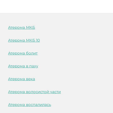
Атерома МКБ
Атерома МКБ 10
Атерома болит
Атерома в паху
Атерома века
Атерома волосистой части
Атерома воспалилась