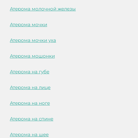
Атерома молочной железы
Атерома мочки
Атерома мочки уха
Атерома мошонки
Атерома на губе
Атерома на лице
Атерома на ноге
Атерома на спине
Атерома на шее