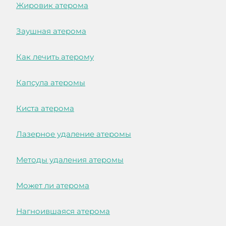
Жировик атерома
Заушная атерома
Как лечить атерому
Капсула атеромы
Киста атерома
Лазерное удаление атеромы
Методы удаления атеромы
Может ли атерома
Нагноившаяся атерома