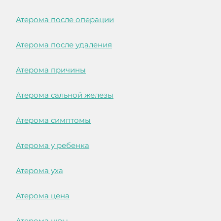
Атерома после операции
Атерома после удаления
Атерома причины
Атерома сальной железы
Атерома симптомы
Атерома у ребенка
Атерома уха
Атерома цена
Атерома швы