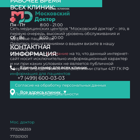
РАБОЧЕЕ ВРЕМЯ
ВСЕХ КЛИНИК:
Пн - Пт
8:00 - 21:00
Сеть медицинских центров "Московский доктор" – это, в
первую очередь, высокий уровень обслуживания и
Сб - Вс
8:00 - 20:00
здоровье пациентов
Делитесь впечатлениями о вашем визите в нашу
КОНТАКТНАЯ
клинику
ИНФОРМАЦИЯ:
Обращаем ваше
внимание
на то, что данный интернет-
сайт носит исключительно информационный характер
и ни при каких условиях не является публичной
Единый номер для всех клиник
офертой, определяемой положениями статьи 437 ГК РФ
информация для пациентов
+7 (499) 600-03-03
Согласие на обработку персональных данных
▼
Все адреса клиник
Политика конфиденциальности
Мос. доктор
7713266359
771301001