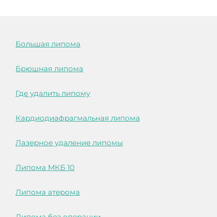
Большая липома
Брюшная липома
Где удалить липому
Кардиодиафрагмальная липома
Лазерное удаление липомы
Липома МКБ 10
Липома атерома
Липома без операции