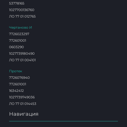
53778165
1027700136760
ЛО 77 01 012765
Чертаново И
7726023297
772601001
0603290
1027739180490
ЛО 77 01 004101
Протек
7726076940
772601001
16342412
1027739749036
ЛО 77 01 014453
Навигация