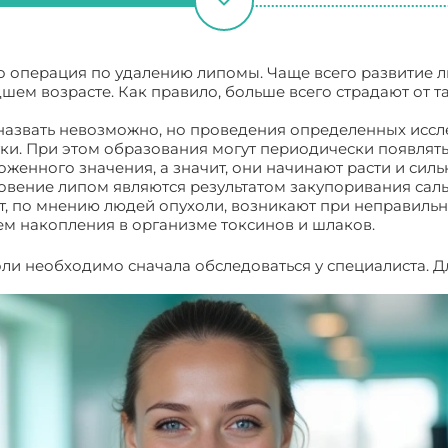
о операция по удалению липомы. Чаще всего развитие ли
дшем возрасте. Как правило, больше всего страдают от 
азвать невозможно, но проведения определенных иссле
и. При этом образования могут периодически появлятьс
енного значения, а значит, они начинают расти и сильн
вение липом являются результатом закупоривания саль
вот, по мнению людей опухоли, возникают при неправильн
ем накопления в организме токсинов и шлаков.
оли необходимо сначала обследоваться у специалиста. Д