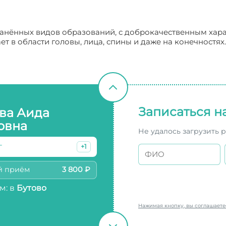
ранённых видов образований, с доброкачественным хар
ет в области головы, лица, спины и даже на конечностях
Записаться н
ва Аида
овна
Не удалось загрузить 
г
+1
й приём
3 800 ₽
м: в
Бутово
Нажимая кнопку, вы соглашает