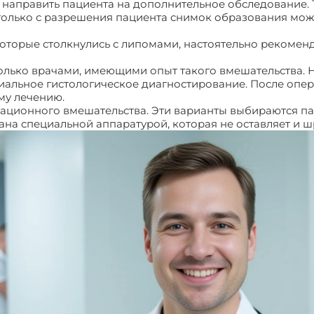
аправить пациента на дополнительное обследование. Т
олько с разрешения пациента снимок образования може
торые столкнулись с липомами, настоятельно рекоменду
лько врачами, имеющими опыт такого вмешательства. Н
циальное гистологическое диагностирование. После опер
му лечению.
рационного вмешательства. Эти варианты выбираются па
а специальной аппаратурой, которая не оставляет и 