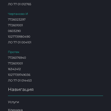
ЛО 77 01 012765
Чертаново И
7726023297
772601001
0603290
1027739180490
ЛО 77 01 004101
Протек
7726076940
772601001
16342412
1027739749036
ЛО 77 01 014453
Навигация
Услуги
Клиника