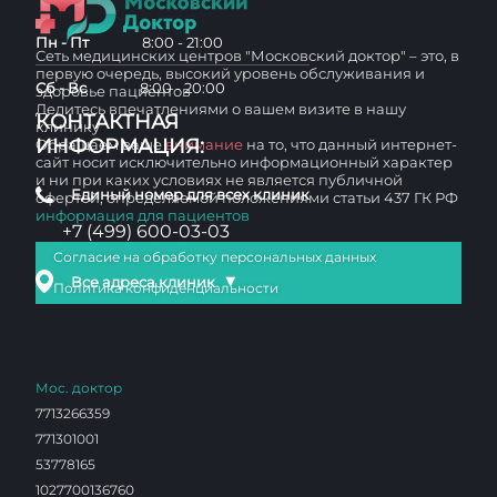
Пн - Пт
8:00 - 21:00
Сеть медицинских центров "Московский доктор" – это, в
первую очередь, высокий уровень обслуживания и
Сб - Вс
8:00 - 20:00
здоровье пациентов
Делитесь впечатлениями о вашем визите в нашу
КОНТАКТНАЯ
клинику
ИНФОРМАЦИЯ:
Обращаем ваше
внимание
на то, что данный интернет-
сайт носит исключительно информационный характер
и ни при каких условиях не является публичной
Единый номер для всех клиник
офертой, определяемой положениями статьи 437 ГК РФ
информация для пациентов
+7 (499) 600-03-03
Согласие на обработку персональных данных
▼
Все адреса клиник
Политика конфиденциальности
Мос. доктор
7713266359
771301001
53778165
1027700136760