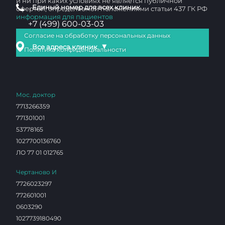
и ни при каких условиях не является публичной
Единый номер для всех клиник
офертой, определяемой положениями статьи 437 ГК РФ
информация для пациентов
+7 (499) 600-03-03
Согласие на обработку персональных данных
▼
Все адреса клиник
Политика конфиденциальности
Мос. доктор
7713266359
771301001
53778165
1027700136760
ЛО 77 01 012765
Чертаново И
7726023297
772601001
0603290
1027739180490