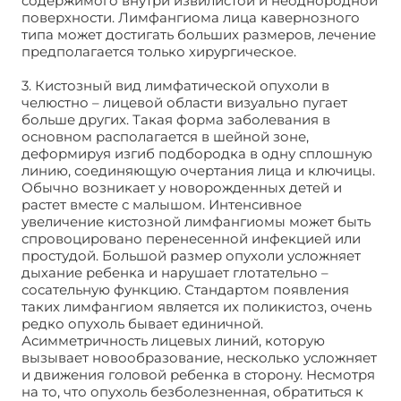
содержимого внутри извилистой и неоднородной
поверхности. Лимфангиома лица кавернозного
типа может достигать больших размеров, лечение
предполагается только хирургическое.
3. Кистозный вид лимфатической опухоли в
челюстно – лицевой области визуально пугает
больше других. Такая форма заболевания в
основном располагается в шейной зоне,
деформируя изгиб подбородка в одну сплошную
линию, соединяющую очертания лица и ключицы.
Обычно возникает у новорожденных детей и
растет вместе с малышом. Интенсивное
увеличение кистозной лимфангиомы может быть
спровоцировано перенесенной инфекцией или
простудой. Большой размер опухоли усложняет
дыхание ребенка и нарушает глотательно –
сосательную функцию. Стандартом появления
таких лимфангиом является их поликистоз, очень
редко опухоль бывает единичной.
Асимметричность лицевых линий, которую
вызывает новообразование, несколько усложняет
и движения головой ребенка в сторону. Несмотря
на то, что опухоль безболезненная, обратиться к