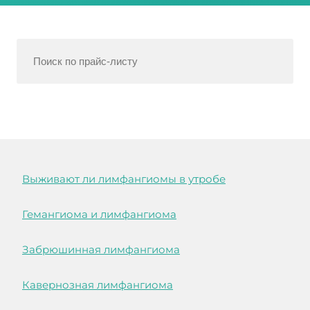
Выживают ли лимфангиомы в утробе
Гемангиома и лимфангиома
Забрюшинная лимфангиома
Кавернозная лимфангиома