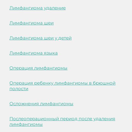
Лимфангиома удаление
Лимфангиома шеи
Лимфангиома шеи у детей
Лимфангиома языка
Операция лимфангиомы
Операция ребенку лимфангиомы в брюшной
полости
Осложнения лимфангиомы
Послеоперационный период после удаления
лимфангиомы