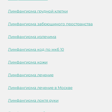
Лимфангиома грудной клетки
Лимфангиома забрюшиного пространства
Лимфангиома излечима
Лимфангиома код по мкб 10
Лимфангиома кожи
Лимфангиома лечение
Лимфангиома лечение в Москве
Лимфангиома локтя руки