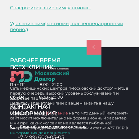
Склерозирование лимфангиомы
Удаление лимфангиомы, послеоперационный
период
РАБОЧЕЕ ВРЕМЯ
ВСЕХ КЛИНИК:
Пн - Пт
8:00 - 21:00
Сеть медицинских центров "Московский доктор" – это, в
первую очередь, высокий уровень обслуживания и
Сб - Вс
8:00 - 20:00
здоровье пациентов
Делитесь впечатлениями о вашем визите в нашу
КОНТАКТНАЯ
клинику
ИНФОРМАЦИЯ:
Обращаем ваше
внимание
на то, что данный интернет-
сайт носит исключительно информационный характер
и ни при каких условиях не является публичной
Единый номер для всех клиник
офертой, определяемой положениями статьи 437 ГК РФ
информация для пациентов
+7 (499) 600-03-03