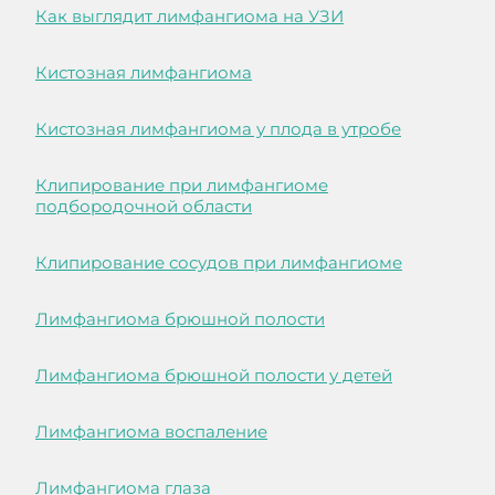
Как выглядит лимфангиома на УЗИ
Кистозная лимфангиома
Кистозная лимфангиома у плода в утробе
Клипирование при лимфангиоме
подбородочной области
Клипирование сосудов при лимфангиоме
Лимфангиома брюшной полости
Лимфангиома брюшной полости у детей
Лимфангиома воспаление
Лимфангиома глаза