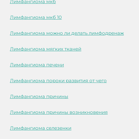
Лимфангиома мкб
Лимфангиома мкб 10
Лимфангиома можно ли делать лимфодренаж
Лимфангиома мягких тканей
Лимфангиома печени
Лимфангиома пороки развития от чего
Лимфангиома причины
Лимфангиома причины возникновения
Лимфангиома селезенки