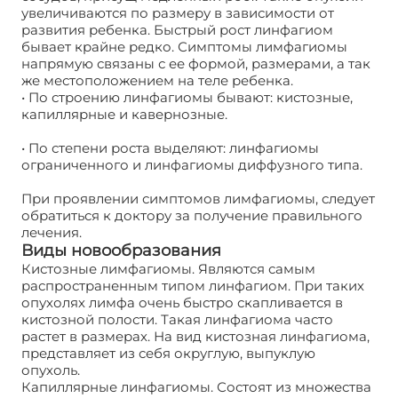
увеличиваются по размеру в зависимости от
развития ребенка. Быстрый рост линфагиом
бывает крайне редко. Симптомы лимфагиомы
напрямую связаны с ее формой, размерами, а так
же местоположением на теле ребенка.
• По строению линфагиомы бывают: кистозные,
капиллярные и кавернозные.
• По степени роста выделяют: линфагиомы
ограниченного и линфагиомы диффузного типа.
При проявлении симптомов лимфагиомы, следует
обратиться к доктору за получение правильного
лечения.
Виды новообразования
Кистозные лимфагиомы. Являются самым
распространенным типом линфагиом. При таких
опухолях лимфа очень быстро скапливается в
кистозной полости. Такая линфагиома часто
растет в размерах. На вид кистозная линфагиома,
представляет из себя округлую, выпуклую
опухоль.
Капиллярные линфагиомы. Состоят из множества