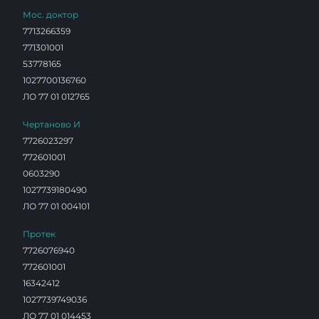
Мос. доктор
7713266359
771301001
53778165
1027700136760
ЛО 77 01 012765
Чертаново И
7726023297
772601001
0603290
1027739180490
ЛО 77 01 004101
Протек
7726076940
772601001
16342412
1027739749036
ЛО 77 01 014453