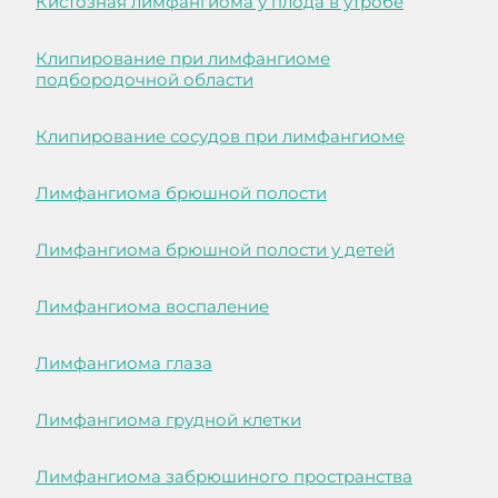
Кистозная лимфангиома у плода в утробе
Клипирование при лимфангиоме
подбородочной области
Клипирование сосудов при лимфангиоме
Лимфангиома брюшной полости
Лимфангиома брюшной полости у детей
Лимфангиома воспаление
Лимфангиома глаза
Лимфангиома грудной клетки
Лимфангиома забрюшиного пространства