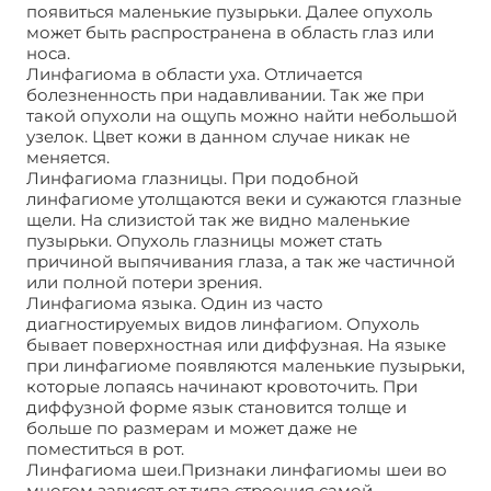
появиться маленькие пузырьки. Далее опухоль
может быть распространена в область глаз или
носа.
Линфагиома в области уха. Отличается
болезненность при надавливании. Так же при
такой опухоли на ощупь можно найти небольшой
узелок. Цвет кожи в данном случае никак не
меняется.
Линфагиома глазницы. При подобной
линфагиоме утолщаются веки и сужаются глазные
щели. На слизистой так же видно маленькие
пузырьки. Опухоль глазницы может стать
причиной выпячивания глаза, а так же частичной
или полной потери зрения.
Линфагиома языка. Один из часто
диагностируемых видов линфагиом. Опухоль
бывает поверхностная или диффузная. На языке
при линфагиоме появляются маленькие пузырьки,
которые лопаясь начинают кровоточить. При
диффузной форме язык становится толще и
больше по размерам и может даже не
поместиться в рот.
Линфагиома шеи.Признаки линфагиомы шеи во
многом зависят от типа строения самой