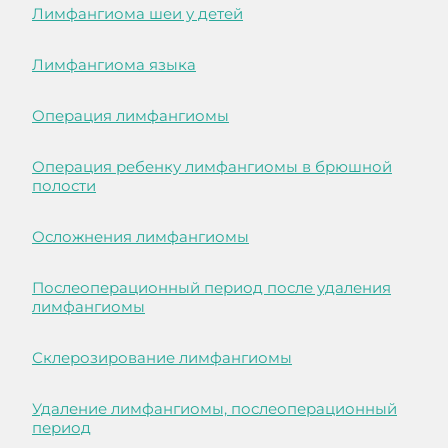
Лимфангиома шеи у детей
Лимфангиома языка
Операция лимфангиомы
Операция ребенку лимфангиомы в брюшной
полости
Осложнения лимфангиомы
Послеоперационный период после удаления
лимфангиомы
Склерозирование лимфангиомы
Удаление лимфангиомы, послеоперационный
период