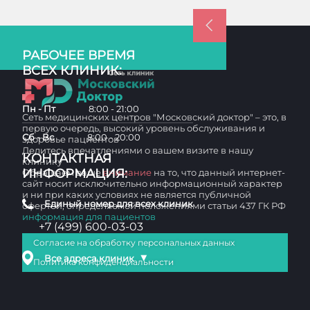
РАБОЧЕЕ ВРЕМЯ
ВСЕХ КЛИНИК:
Пн - Пт
8:00 - 21:00
Сеть медицинских центров "Московский доктор" – это, в
первую очередь, высокий уровень обслуживания и
Сб - Вс
8:00 - 20:00
здоровье пациентов
Делитесь впечатлениями о вашем визите в нашу
КОНТАКТНАЯ
клинику
ИНФОРМАЦИЯ:
Обращаем ваше
внимание
на то, что данный интернет-
сайт носит исключительно информационный характер
и ни при каких условиях не является публичной
Единый номер для всех клиник
офертой, определяемой положениями статьи 437 ГК РФ
информация для пациентов
+7 (499) 600-03-03
Согласие на обработку персональных данных
▼
Все адреса клиник
Политика конфиденциальности