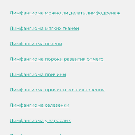
Лимфангиома можно ли делать лимфодренаж
Лимфангиома мягких тканей
Лимфангиома печени
Лимфангиома пороки развития от чего
Лимфангиома причины
Лимфангиома причины возникновения
Лимфангиома селезенки
Лимфангиома у взрослых