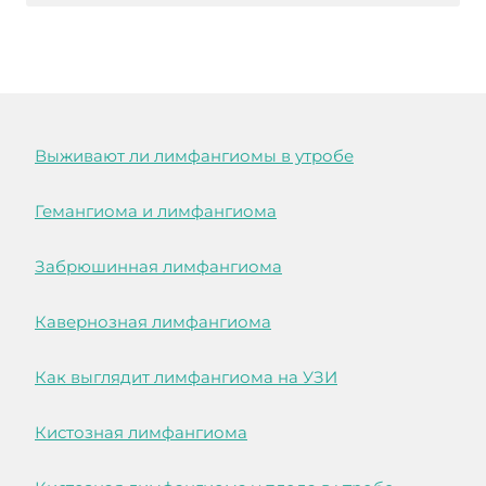
Выживают ли лимфангиомы в утробе
Гемангиома и лимфангиома
Забрюшинная лимфангиома
Кавернозная лимфангиома
Как выглядит лимфангиома на УЗИ
Кистозная лимфангиома